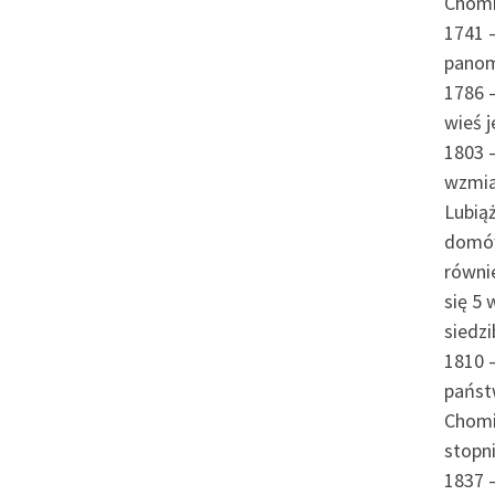
Chomią
1741 
panom 
1786 
wieś j
1803 –
wzmia
Lubiąż
domów
równi
się 5 
siedz
1810 
państ
Chomi
stopni
1837 