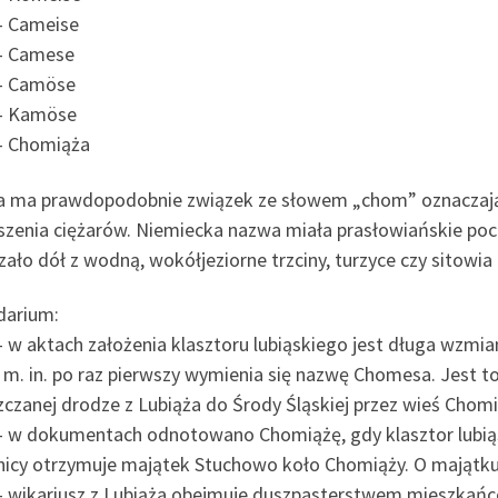
– Cameise
– Camese
– Camöse
– Kamöse
– Chomiąża
 ma prawdopodobnie związek ze słowem „chom” oznaczający
szenia ciężarów. Niemiecka nazwa miała prasłowiańskie po
ało dół z wodną, wokółjeziorne trzciny, turzyce czy sitowia 
darium:
 w aktach założenia klasztoru lubiąskiego jest długa wzmia
 m. in. po raz pierwszy wymienia się nazwę Chomesa. Jest to 
zczanej drodze z Lubiąża do Środy Śląskiej przez wieś Chomi
– w dokumentach odnotowano Chomiążę, gdy klasztor lubiąs
nicy otrzymuje majątek Stuchowo koło Chomiąży. O majątku
– wikariusz z Lubiąża obejmuje duszpasterstwem mieszkańc