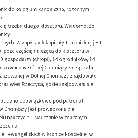
ebnickie kolegium kanoniczne, rdzennym
a.
cią trzebnickiego klasztoru. Wiadomo, że
nicy.
ernych. W zapiskach kapituły trzebnickiej jest
 poza częścią należącą do klasztoru w
, 19 gospodarzy (chłopi), 14 ogrodników, 14
kalizowana w Górnej Chomiąży zarządzała
okalizowanej w Dolnej Chomiąży znajdowało
oraz wieś Rzeczyca, gdzie znajdowała się
oru oddano obowiązkowo pod patronat
w Chomiąży jest prowadzona źle.
elu nauczycieli. Nauczanie w znacznym
rzeżenia.
li ewangelickich w kronice kościelnej w