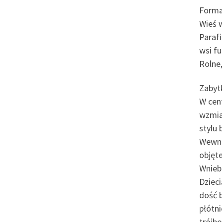
Forma
Wieś 
Paraf
wsi f
Rolne,
Zabytk
W cen
wzmia
stylu
Wewną
objęt
Wnieb
Dzieci
dość 
płótn
trójb