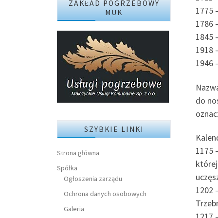
ZAKŁAD POGRZEBOWY
1775 
MUK
1786 
1845 
1918 
1946 
Nazwa
do no
oznacz
SZYBKIE LINKI
Kalen
1175 –
Strona główna
której
Spółka
uczęs
Ogłoszenia zarządu
1202 
Ochrona danych osobowych
Trzeb
Galeria
1217 