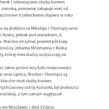
Marek i zobowiązaniu służby koniem.
ść ziemską, ponownie zakupuje wieś od
lasztorowi trzebnickiemu dopiero w roku
eka się proboszcza Mikołaja z Chomiąży wraz
i Rusko, jednak pod warunkiem, iż
w. Marcina otrzymać powinni pół kopy
własnością Johanna Mitemanna z Ruska.
y, której mieszkańcy uczęszczają na
z zakon jezioro leży koło miejscowości
z wsie Lipnica, Brodno i Chomiąża są
klasztor miał służby koniem.
otychczasowy ustrój Kościoła, był proboszcz
erańskiej, a tym samym wygłaszał
 we Wrocławiu z dnia 10 lipca