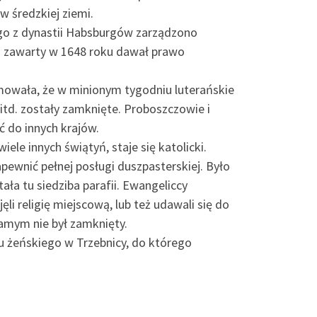
w średzkiej ziemi.
ego z dynastii Habsburgów zarządzono
i zawarty w 1648 roku dawał prawo
mowała, że w minionym tygodniu luterańskie
itd. zostały zamknięte. Proboszczowie i
ć do innych krajów.
iele innych świątyń, staje się katolicki.
pewnić pełnej posługi duszpasterskiej. Było
ała tu siedziba parafii. Ewangeliccy
li religię miejscową, lub też udawali się do
samym nie był zamknięty.
u żeńskiego w Trzebnicy, do którego