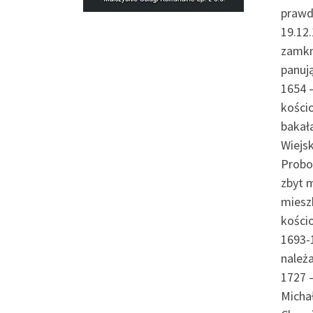
prawd
19.12
zamkn
panuj
1654 
kości
bakała
Wiejsk
Probos
zbyt m
mieszk
kości
1693-
należ
1727 
Michał