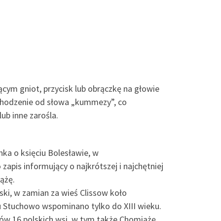
m gniot, przycisk lub obrączkę na głowie
chodzenie od słowa „kummezy”, co
lub inne zarośla.
nka o księciu Bolesławie, w
zapis informujący o najkrótszej i najchętniej
ążę.
ki, w zamian za wieś Clissow koło
 Stuchowo wspominano tylko do XIII wieku.
ów 16 polskich wsi, w tym także Chomiążę.