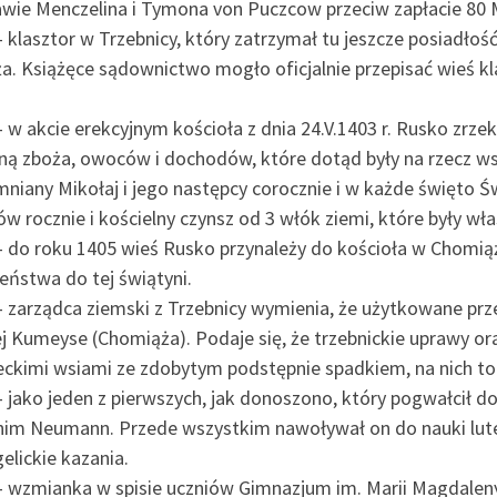
awie Menczelina i Tymona von Puczcow przeciw zapłacie 80 
 klasztor w Trzebnicy, który zatrzymał tu jeszcze posiadło
ża. Książęce sądownictwo mogło oficjalnie przepisać wieś k
 w akcie erekcyjnym kościoła z dnia 24.V.1403 r. Rusko zrz
iną zboża, owoców i dochodów, które dotąd były na rzecz ws
niany Mikołaj i jego następcy corocznie i w każde święto Ś
ów rocznie i kościelny czynsz od 3 włók ziemi, które były 
– do roku 1405 wieś Rusko przynależy do kościoła w Chomiąż
eństwa do tej świątyni.
– zarządca ziemski z Trzebnicy wymienia, że użytkowane prze
j Kumeyse (Chomiąża). Podaje się, że trzebnickie uprawy ora
eckimi wsiami ze zdobytym podstępnie spadkiem, na nich to 
 jako jeden z pierwszych, jak donoszono, który pogwałcił d
nim Neumann. Przede wszystkim nawoływał on do nauki lut
elickie kazania.
– wzmianka w spisie uczniów Gimnazjum im. Marii Magdaleny