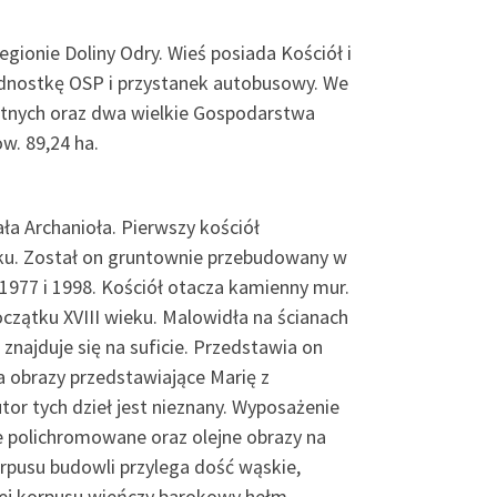
ionie Doliny Odry. Wieś posiada Kościół i
jednostkę OSP i przystanek autobusowy. We
watnych oraz dwa wielkie Gospodarstwa
w. 89,24 ha.
ła Archanioła. Pierwszy kościół
ku. Został on gruntownie przebudowany w
977 i 1998. Kościół otacza kamienny mur.
czątku XVIII wieku. Malowidła na ścianach
najduje się na suficie. Przedstawia on
a obrazy przedstawiające Marię z
tor tych dzieł jest nieznany. Wyposażenie
e polichromowane oraz olejne obrazy na
rpusu budowli przylega dość wąskie,
wej korpusu wieńczy barokowy hełm.