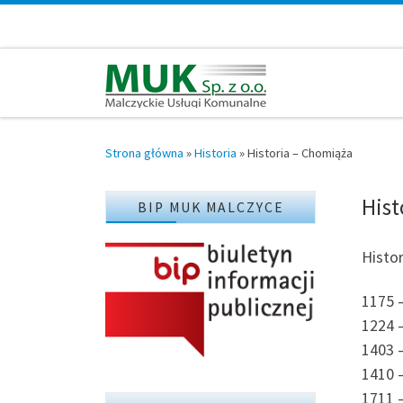
Przejdź do treści
Strona główna
»
Historia
»
Historia – Chomiąża
Hist
BIP MUK MALCZYCE
Histo
1175 
1224 
1403 
1410 
1711 