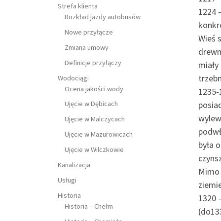
Strefa klienta
1224 –
Rozkład jazdy autobusów
konkr
Nowe przyłącze
Wieś s
Zmiana umowy
drewn
Definicje przyłączy
miały
trzeb
Wodociągi
Ocena jakości wody
1235-
Ujęcie w Dębicach
posiad
wylew
Ujęcie w Malczycach
podwł
Ujęcie w Mazurowicach
była o
Ujęcie w Wilczkowie
czyns
Kanalizacja
Mimo 
Usługi
ziemi
Historia
1320 –
Historia – Chełm
(do133