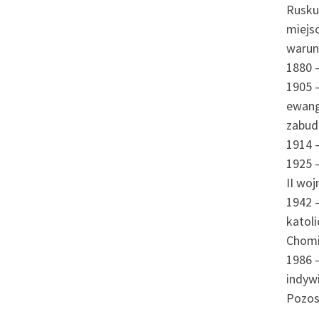
Rusku
miejsc
warun
1880 –
1905 –
ewang
zabud
1914 
1925 
II wo
1942 
katoli
Chomi
1986 
indywi
Pozost