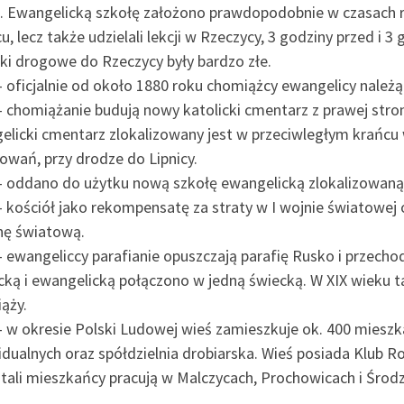
. Ewangelicką szkołę założono prawdopodobnie w czasach ref
u, lecz także udzielali lekcji w Rzeczycy, 3 godziny przed i 
ki drogowe do Rzeczycy były bardzo złe.
 oficjalnie od około 1880 roku chomiążcy ewangelicy należą
 chomiążanie budują nowy katolicki cmentarz z prawej strony
elicki cmentarz zlokalizowany jest w przeciwległym krańcu 
owań, przy drodze do Lipnicy.
– oddano do użytku nową szkołę ewangelicką zlokalizowaną pr
– kościół jako rekompensatę za straty w I wojnie światowej
jnę światową.
– ewangeliccy parafianie opuszczają parafię Rusko i przecho
cką i ewangelicką połączono w jedną świecką. W XIX wieku ta
ąży.
– w okresie Polski Ludowej wieś zamieszkuje ok. 400 mies
dualnych oraz spółdzielnia drobiarska. Wieś posiada Klub Ro
ali mieszkańcy pracują w Malczycach, Prochowicach i Środzi