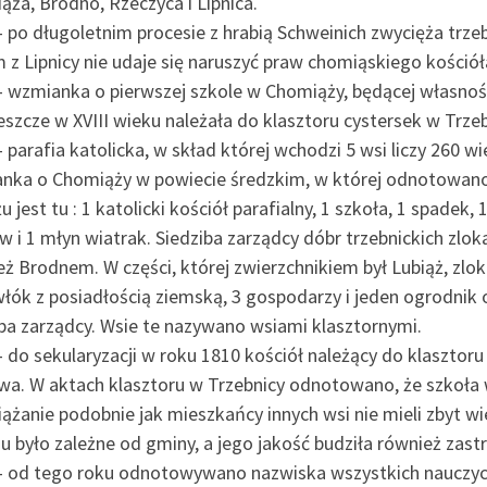
ża, Brodno, Rzeczyca i Lipnica.
– po długoletnim procesie z hrabią Schweinich zwycięża trz
z Lipnicy nie udaje się naruszyć praw chomiąskiego kościół
– wzmianka o pierwszej szkole w Chomiąży, będącej własnoś
eszcze w XVIII wieku należała do klasztoru cystersek w Trzeb
 parafia katolicka, w skład której wchodzi 5 wsi liczy 260 wi
nka o Chomiąży w powiecie średzkim, w której odnotowano:
u jest tu : 1 katolicki kościół parafialny, 1 szkoła, 1 spadek
 i 1 młyn wiatrak. Siedziba zarządcy dóbr trzebnickich zlo
eż Brodnem. W części, której zwierzchnikiem był Lubiąż, zl
włók z posiadłością ziemską, 3 gospodarzy i jeden ogrodnik 
iba zarządcy. Wsie te nazywano wsiami klasztornymi.
– do sekularyzacji w roku 1810 kościół należący do klaszt
wa. W aktach klasztoru w Trzebnicy odnotowano, że szkoła 
ążanie podobnie jak mieszkańcy innych wsi nie mieli zbyt wi
u było zależne od gminy, a jego jakość budziła również zast
– od tego roku odnotowywano nazwiska wszystkich nauczycie