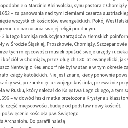
opodobnie o Marcinie Kleinvolcku, synu pastora z Chomiąży 
.1652 – za panowania nad tymi ziemiami cesarza austriacki
ięcie wszystkich kościołów ewangelickich. Pokój Westfalsk
ącemu do narzucania swojej religii poddanym.
– 2 lutego komisja redukcyjna zarządców ziemskich poinfor
oły w Środzie Śląskiej, Proszkowie, Chomiąży, Szczepanowie 
rze tych miejscowości musieli opuścić swoje urzędy i ucieka
i kościół w Chomiąży, przez długich 130 lat ewangelicki, jak w
zcz Nentwig z Keulendorf nie był w stanie w tym okresie za
ało księży katolickich. Nie jest znane, kiedy ponownie powst
ańcy wsi, po zamknięciu swojego kościoła, przeważnie przyję
oła w Rusku, który należał do Księstwa Legnickiego, a tym 
1696 – w dowód łaski matka przełożona Krystyna z klasztor
ała część miejscowości, buduje od podstaw nowy kościół.
– poświęcenie kościoła p.w. Świętego
a Archanioła. Do parafii należą