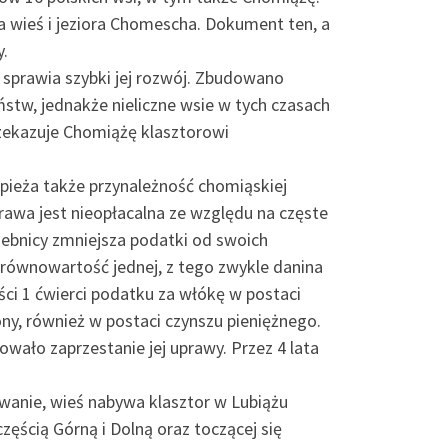
nia wieś i jeziora Chomescha. Dokument ten, a
y.
ą sprawia szybki jej rozwój. Zbudowano
tw, jednakże nieliczne wsie w tych czasach
rzekazuje Chomiążę klasztorowi
pieża także przynależność chomiąskiej
prawa jest nieopłacalna ze względu na częste
zebnicy zmniejsza podatki od swoich
równowartość jednej, z tego zwykle danina
ści 1 ćwierci podatku za włókę w postaci
ny, również w postaci czynszu pieniężnego.
wało zaprzestanie jej uprawy. Przez 4 lata
owanie, wieś nabywa klasztor w Lubiążu
zęścią Górną i Dolną oraz toczącej się