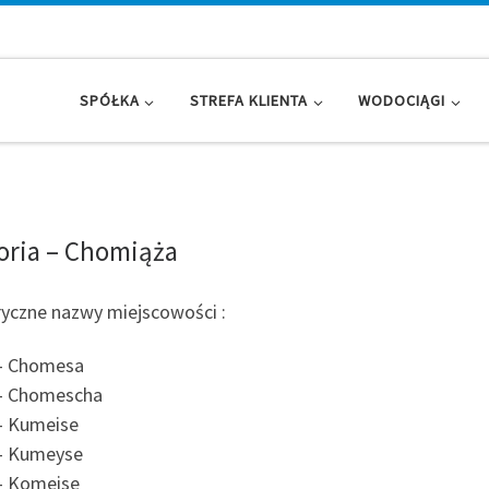
SPÓŁKA
STREFA KLIENTA
WODOCIĄGI
oria – Chomiąża
ryczne nazwy miejscowości :
– Chomesa
– Chomescha
– Kumeise
– Kumeyse
– Komeise