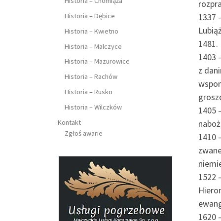
Historia – Chomiąża
rozpr
Historia – Dębice
1337 –
Lubią
Historia – Kwietno
1481.
Historia – Malczyce
1403 –
Historia – Mazurowice
z dan
Historia – Rachów
wspom
Historia – Rusko
grosz
Historia – Wilczków
1405 
Kontakt
naboż
Zgłoś awarie
1410 
zwane
niemi
1522 –
Hiero
ewang
1620 