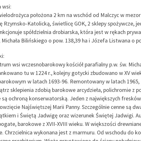
 wsi:
wielodrożyca położona 2 km na wschód od Malczyc w mezoreg
ię Rzymsko-Katolicką, świetlicę GOK, 2 sklepy spożywcze, 
unkcjonuje spółdzielnia drobiarska, która jest w rękach pry
 Michała Bilińskiego o pow. 138,39 ha i Józefa Listwana o po
i:
trum wsi wczesnobarokowy kościół parafialny p.w. św. Micha
nkowano tu w 1224 r., kolejny gotycki zbudowano w XV wie
 barokowym w latach 1693-96. Remontowany w latach 1965, 1
trz sklepienia zdobią barokowe arcydzieła, polichromie z po
e są ochroną konserwatorską. Jeden z największych fresków z
owzięcie Najświętszej Marii Panny. Szczególnie cenne są dw
ątkiem i Świętą Jadwigę oraz wizerunek Świętej Jadwigi. Au
bogate, barokowe z XVII-XVIII wieku. W większości drewnian
ie. Chrzcielnica wykonana jest z marmuru. Od wschodu do ko
oczne prezbiterium. Wieżę przystawioną do ściany południo