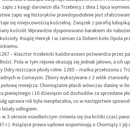
 zapis z księgi darowizn dla Trzebnicy z dnia 1 lipca wymie
etnie zapis wg historyków prawdopodobnie jest sfałszowan
taje się miejscowością kościelną. Związek z parafią lubiąsk
iany kościół. Wprawdzie dysponowano barakiem do nabożeńs
 kościoły. Książę Henryk I w zamian za Dobern koło Opola p
nickiemu.
1267 – klasztor trzebnicki każdorazowo potwierdza przez pa
łości. Pola w tym rejonie okazują się jednak jałowe, a ich u
y Odry niszczące płody rolne. 1285 – matka przełożona z Tr
adnych w Cumeysin. Zbiory wykazywane z 2 włók stanowiły 
 połowę mniejsza. Chomiążanie płacili wówczas daninę w ilo
zu pieniężnego i 10 dziesięcin od dochodów za sprzedane plo
ulg uprawa roli była nieopłacalna, co w następstwie spowodo
e leżały odłogiem.
 w 3 okresie osiedleńczym zmienia się (na krótki czas) pan
7 r.). Książęce prawa sądowe wspominają o Chomiąży z jej c