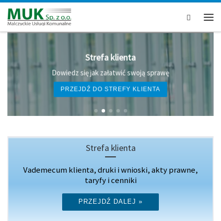
Przejdź do treści
Search
Men
Kanalizacja
Odbiór ścieków w gminie Malczyce
DOWIEDZ SIĘ WIĘCEJ
Strefa klienta
Vademecum klienta, druki i wnioski, akty prawne,
taryfy i cenniki
PRZEJDŹ DALEJ »