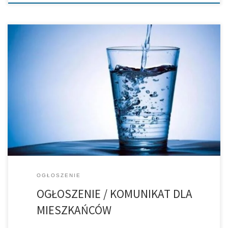
OGŁOSZENIE / KOMUNIKAT DLA MIESZKAŃCÓW Szanowni Mieszkańcy,
w związku z występującymi w ostatnim czasie licznymi zdarzeniami
eksploatacyjnymi w obrębie infrastruktury wodociągowej (w tym
awariami odcinków magistralnych oraz sieci rozdzielczej),
informujemy, iż w trakcie realizacji czynności związanych z czasowym
odcięciem dopływu, odpowietrzaniem, opróżnianiem oraz
ponownym napełnianiem przewodów wodociągowych dochodzi do
istotnych […]
OGŁOSZENIE
OGŁOSZENIE / KOMUNIKAT DLA
MIESZKAŃCÓW