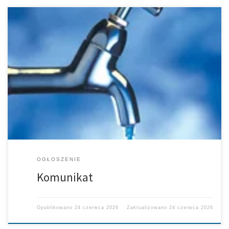
WAŻNY KOMUNIKAT DLA MIESZKAŃCÓW MIEJSCOWOŚCI
MAZUROWICE, RUSKO I RACHÓW Informujemy, że w związku z
wykryciem bakterii w sieci wodociągowej woda z wodociągu nie
nadaje się do spożycia ani do celów sanitarnych, nawet po
przegotowaniu. Nie wolno używać wody do: • picia, •
przygotowywania posiłków, • mycia naczyń, • mycia owoców […]
OGŁOSZENIE
Komunikat
Opublikowano
24 czerwca 2026
Zaktualizowano
24 czerwca 2026