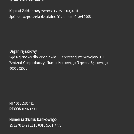
w niej 100% udziałów.
Kapitał Zakładowy
wynosi 12.253.000,00 zł
Spółka rozpoczęła działalność z dniem 01.04.2008 r.
Organ rejestrowy
Sąd Rejenowy dla Wrocławia – Fabrycznej we Wrocławiu IX
Wydział Gospodarczy, Numer Krajowego Rejestru Sądowego
0000302659
NIP
9131589481
REGON
020717998
Numer rachunku bankowego
25 1240 1473 1111 0010 5531 7778