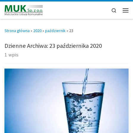
Przejdź do treści
Search
Men
Strona główna
»
2020
»
październik
»
23
Dzienne Archiwa:
23 października 2020
1 wpis
Szanowni Mieszkańcy Malczyc i Chomiąży. Odbiorcy naszej wody.
Przedstawiamy Państwu tutaj komunikat Państwowego Inspektora
Sanitarnego, dotyczący jej jakości. Sprawa może nie jest z ostatniej
chwili, ale pokazuje, że na bieżąco reagujemy na najdrobniejsze
problemy i szybko przywracamy najwyższe parametry tego
życiodajnego płynu – gdy czasem zdarzy się ich zachwianie.