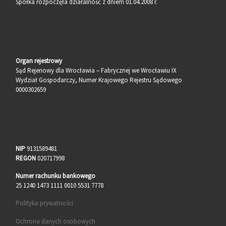
Spółka rozpoczęła działalność z dniem 01.04.2008 r.
Organ rejestrowy
Sąd Rejenowy dla Wrocławia – Fabrycznej we Wrocławiu IX
Wydział Gospodarczy, Numer Krajowego Rejestru Sądowego
0000302659
NIP
9131589481
REGON
020717998
Numer rachunku bankowego
25 1240 1473 1111 0010 5531 7778
Polityka prywatności
Ochrona danych osobowych