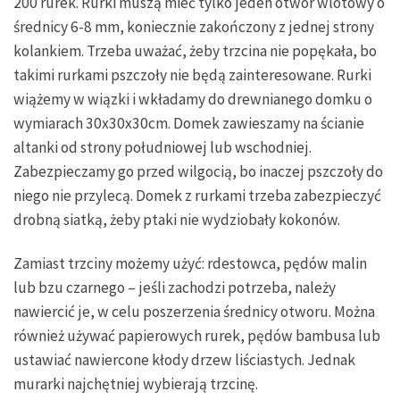
200 rurek. Rurki muszą mieć tylko jeden otwór wlotowy o
średnicy 6-8 mm, koniecznie zakończony z jednej strony
kolankiem. Trzeba uważać, żeby trzcina nie popękała, bo
takimi rurkami pszczoły nie będą zainteresowane. Rurki
wiążemy w wiązki i wkładamy do drewnianego domku o
wymiarach 30x30x30cm. Domek zawieszamy na ścianie
altanki od strony południowej lub wschodniej.
Zabezpieczamy go przed wilgocią, bo inaczej pszczoły do
niego nie przylecą. Domek z rurkami trzeba zabezpieczyć
drobną siatką, żeby ptaki nie wydziobały kokonów.
Zamiast trzciny możemy użyć: rdestowca, pędów malin
lub bzu czarnego – jeśli zachodzi potrzeba, należy
nawiercić je, w celu poszerzenia średnicy otworu. Można
również używać papierowych rurek, pędów bambusa lub
ustawiać nawiercone kłody drzew liściastych. Jednak
murarki najchętniej wybierają trzcinę.