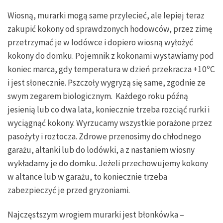
Wiosną, murarki mogą same przylecieć, ale lepiej teraz
zakupić kokony od sprawdzonych hodowców, przez zimę
przetrzymać je w lodówce i dopiero wiosną wyłożyć
kokony do domku. Pojemnik z kokonami wystawiamy pod
koniec marca, gdy temperatura w dzień przekracza +10ºC
i jest słonecznie. Pszczoły wygryzą się same, zgodnie ze
swym zegarem biologicznym. Każdego roku późną
jesienią lub co dwa lata, koniecznie trzeba rozciąć rurki i
wyciągnąć kokony. Wyrzucamy wszystkie porażone przez
pasożyty i roztocza. Zdrowe przenosimy do chłodnego
garażu, altanki lub do lodówki, a z nastaniem wiosny
wykładamy je do domku. Jeżeli przechowujemy kokony
w altance lub w garażu, to koniecznie trzeba
zabezpieczyć je przed gryzoniami.
Najczęstszym wrogiem murarki jest błonkówka –