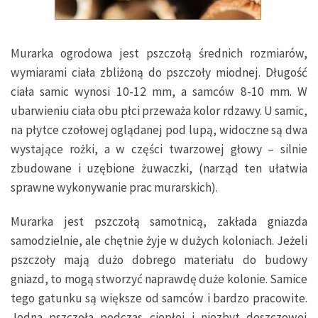
Murarka ogrodowa jest pszczołą średnich rozmiarów,
wymiarami ciała zbliżoną do pszczoły miodnej. Długość
ciała samic wynosi 10-12 mm, a samców 8-10 mm. W
ubarwieniu ciała obu płci przeważa kolor rdzawy. U samic,
na płytce czołowej oglądanej pod lupą, widoczne są dwa
wystające rożki, a w części twarzowej głowy – silnie
zbudowane i uzębione żuwaczki, (narząd ten ułatwia
sprawne wykonywanie prac murarskich).
Murarka jest pszczołą samotnicą, zakłada gniazda
samodzielnie, ale chętnie żyje w dużych koloniach. Jeżeli
pszczoły mają dużo dobrego materiału do budowy
gniazd, to mogą stworzyć naprawdę duże kolonie. Samice
tego gatunku są większe od samców i bardzo pracowite.
Jedna pszczoła podczas ciepłej i niezbyt deszczowej