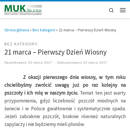
Przejdź do treści
Search
Men
Strona główna
»
Bez kategorii
»
21 marca – Pierwszy Dzień Wiosny
BEZ KATEGORII
21 marca – Pierwszy Dzień Wiosny
Opublikowano
22 marca 2017
-
Zaktualizowano
23 marca 2017
Z okazji pierwszego dnia wiosny, w tym roku
chcielibyśmy zwrócić uwagę już po raz kolejny na
pszczoły i ich rolę w naszym życiu.
Temat ten jest warty
przypomnienia, gdyż liczebność pszczół miodnych na
świecie i w Polsce gwałtownie i systematycznie spada.
Jeżeli zabraknie pszczół, braknie również naturalnych
zapylaczy i nie będziemy mieli plonów.