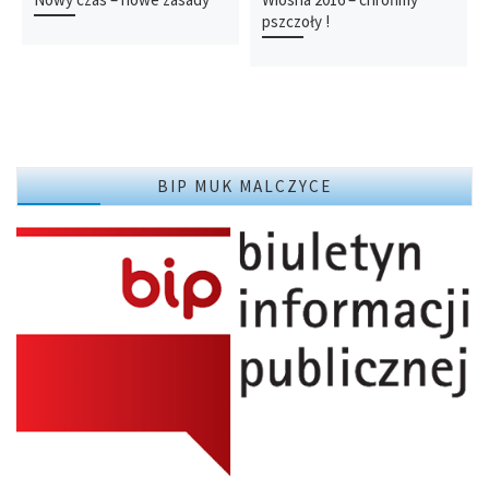
pszczoły !
BIP MUK MALCZYCE