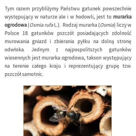
Tym razem przybliżymy Państwu gatunek powszechnie
występujący w naturze ale i w hodowli, jest to
murarka
ogrodowa
(
Osmia rufa
L.). Rodzaj murarka (
Osmia
) liczy w
Polsce 18 gatunków pszczół posiadających zdolność
murowania gniazd i zbierania pyłku na dolną stronę
odwłoka. Jednym z najpospolitszych gatunków
wiosennych jest murarka ogrodowa, takson występujący
na terenie całego kraju i reprezentujący grupę tzw.
pszczół samotnic.