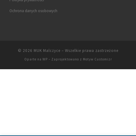
Ochrona danych osobowych
© 2026
MUK Malczyce
– Wszelkie prawa zastrzeżone
Oparte na
WP
– Zaprojektowano z
Motyw Customizr