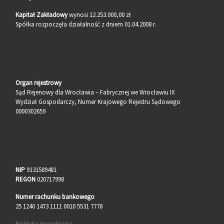
Kapitał Zakładowy
wynosi 12.253.000,00 zł
Spółka rozpoczęła działalność z dniem 01.04.2008 r.
Organ rejestrowy
Sąd Rejenowy dla Wrocławia – Fabrycznej we Wrocławiu IX
Wydział Gospodarczy, Numer Krajowego Rejestru Sądowego
0000302659
NIP
9131589481
REGON
020717998
Numer rachunku bankowego
25 1240 1473 1111 0010 5531 7778
Polityka prywatności