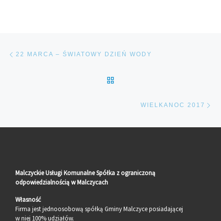
Nawigacja wpisu
Poprzedni wpis
22 MARCA – ŚWIATOWY DZIEŃ WODY
POWRÓT DO LISTY POS
Na
WIELKANOC 2017
Malczyckie Usługi Komunalne Spółka z ograniczoną
odpowiedzialnością w Malczycach
Własność
Firma jest jednoosobową spółką Gminy Malczyce posiadającej
w niej 100% udziałów.