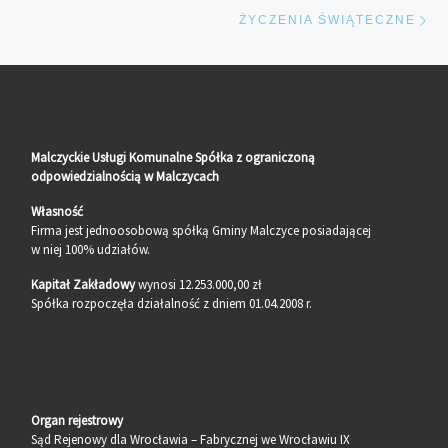
Na
ŻYCZENIA ŚWIĄTECZNE
Malczyckie Usługi Komunalne Spółka z ograniczoną
odpowiedzialnością w Malczycach
Własność
Firma jest jednoosobową spółką Gminy Malczyce posiadającej
w niej 100% udziałów.
Kapitał Zakładowy
wynosi 12.253.000,00 zł
Spółka rozpoczęła działalność z dniem 01.04.2008 r.
Organ rejestrowy
Sąd Rejenowy dla Wrocławia – Fabrycznej we Wrocławiu IX