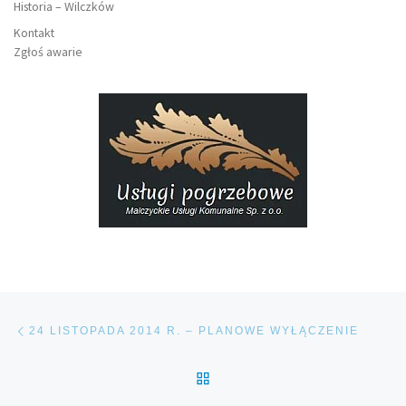
Historia – Wilczków
Kontakt
Zgłoś awarie
Nawigacja wpisu
Poprzedni wpis
24 LISTOPADA 2014 R. – PLANOWE WYŁĄCZENIE
POWRÓT DO LISTY POS