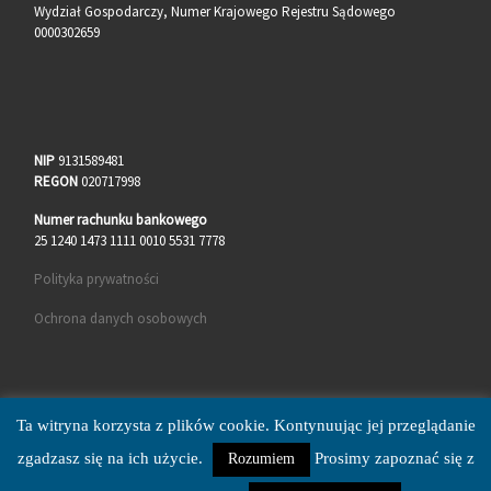
Wydział Gospodarczy, Numer Krajowego Rejestru Sądowego
0000302659
NIP
9131589481
REGON
020717998
Numer rachunku bankowego
25 1240 1473 1111 0010 5531 7778
Polityka prywatności
Ochrona danych osobowych
Ta witryna korzysta z plików cookie. Kontynuując jej przeglądanie
zgadzasz się na ich użycie.
Prosimy zapoznać się z
Rozumiem
© 2026
MUK Malczyce
– Wszelkie prawa zastrzeżone