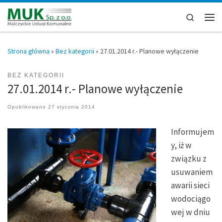
Przejdź do treści
Search
Men
Strona główna
»
Bez kategorii
»
27.01.2014 r.- Planowe wyłączenie
BEZ KATEGORII
27.01.2014 r.- Planowe wyłączenie
Opublikowano
27 stycznia 2014
Informujem
y, iż w
związku z
usuwaniem
awarii sieci
wodociągo
wej w dniu