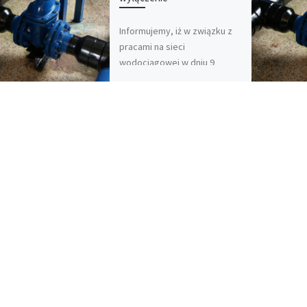
Informujemy, iż w związku z
pracami na sieci
wodociągowej w dniu 9
września w godzinach od 9:00
do 13:00 nastąpi prezerwa w
[…]