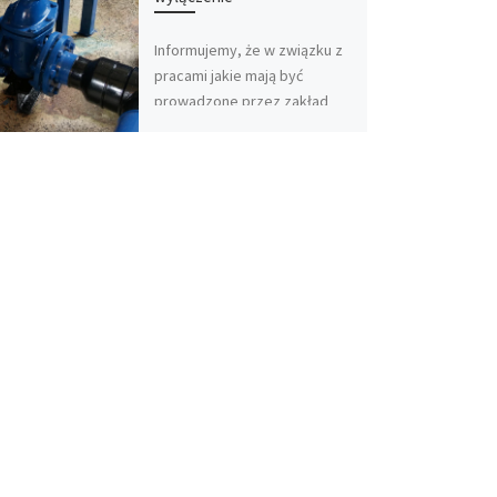
Informujemy, że w związku z
pracami jakie mają być
prowadzone przez zakład
energetyczny na sieci
zaopatrującej w energię
elektryczną SUW w
Malczycach […]