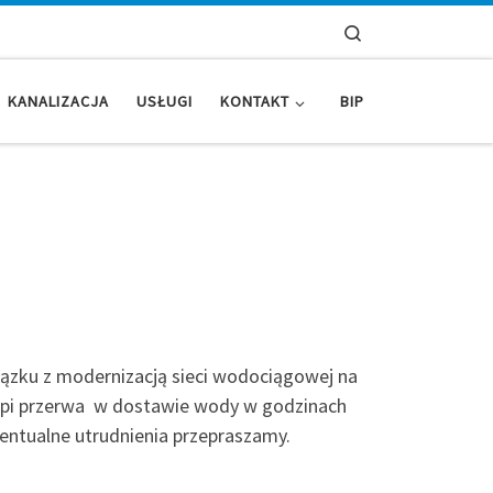
Search
KANALIZACJA
USŁUGI
KONTAKT
BIP
iązku z modernizacją sieci wodociągowej na
ąpi przerwa w dostawie wody w godzinach
wentualne utrudnienia przepraszamy.