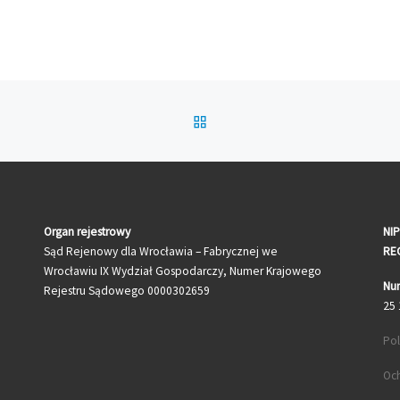
POWRÓT DO LISTY POS
Organ rejestrowy
NIP
Sąd Rejenowy dla Wrocławia – Fabrycznej we
RE
Wrocławiu IX Wydział Gospodarczy, Numer Krajowego
Nu
Rejestru Sądowego 0000302659
25 
Pol
Oc