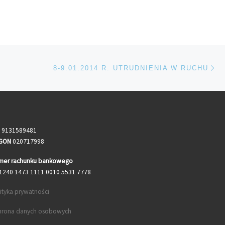
Na
TÓW
8-9.01.2014 R. UTRUDNIENIA W RUCHU
9131589481
GON
020717998
mer rachunku bankowego
1240 1473 1111 0010 5531 7778
ityka prywatności
hrona danych osobowych