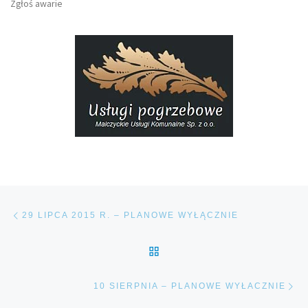
Zgłoś awarie
Nawigacja wpisu
Poprzedni wpis
29 LIPCA 2015 R. – PLANOWE WYŁĄCZNIE
POWRÓT DO LISTY POS
Na
10 SIERPNIA – PLANOWE WYŁACZNIE