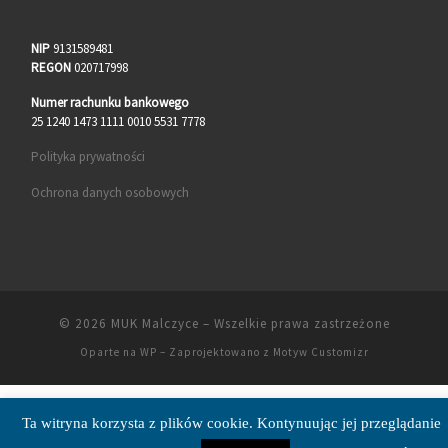
NIP
9131589481
REGON
020717998
Numer rachunku bankowego
25 1240 1473 1111 0010 5531 7778
Polityka prywatności
Ochrona danych osobowych
© 2026
MUK Malczyce
– Wszelkie prawa zastrzeżone
Oparte na
WP
– Zaprojektowano z
Motyw Customizr
Ta witryna korzysta z plików cookie. Kontynuując jej przeglądanie