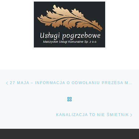
Nawigacja wpisu
Poprzedni wpis
27 MAJA – INFORMACJA O ODWOŁANIU PREZESA MALCZYCKICH USŁUGI KOMUNALNYCH SP Z O.O.
POWRÓT DO LISTY POS
Na
KANALIZACJA TO NIE ŚMIETNIK