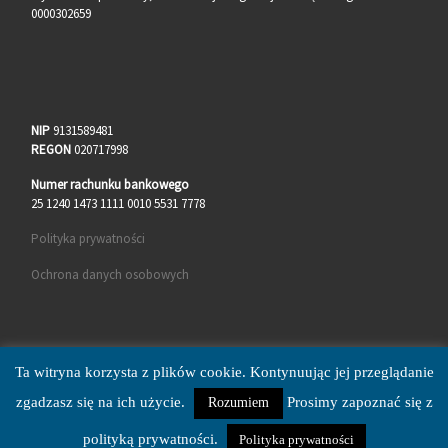
0000302659
NIP
9131589481
REGON
020717998
Numer rachunku bankowego
25 1240 1473 1111 0010 5531 7778
Polityka prywatności
Ochrona danych osobowych
Ta witryna korzysta z plików cookie. Kontynuując jej przeglądanie
zgadzasz się na ich użycie.
Prosimy zapoznać się z
Rozumiem
© 2026
MUK Malczyce
– Wszelkie prawa zastrzeżone
Oparte na
WP
– Zaprojektowano z
Motyw Customizr
polityką prywatności.
Polityka prywatności