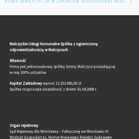
NOWA INWESTYCJA W ZAKRESIE GOSPODARKI WODNO-ŚCIEKOWEJ NA TERENIE GMINY MALCZYCE
Malczyckie Usługi Komunalne Spółka z ograniczoną
odpowiedzialnością w Malczycach
Własność
Firma jest jednoosobową spółką Gminy Malczyce posiadającej
w niej 100% udziałów.
Kapitał Zakładowy
wynosi 12.253.000,00 zł
Spółka rozpoczęła działalność z dniem 01.04.2008 r.
Organ rejestrowy
Sąd Rejenowy dla Wrocławia – Fabrycznej we Wrocławiu IX
Wydział Gospodarczy, Numer Krajowego Rejestru Sądowego