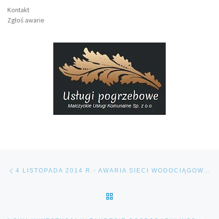
Kontakt
Zgłoś awarie
Nawigacja wpisu
Poprzedni wpis
4 LISTOPADA 2014 R.- AWARIA SIECI WODOCIĄGOWEJ
POWRÓT DO LISTY POS
Na