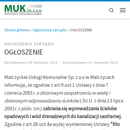
Przejdź do treści
Search
Men
Strona główna
»
Ogłoszenia zarządu
»
OGŁOSZENIE
OGŁOSZENIA ZARZĄDU
OGŁOSZENIE
Opublikowano
20 listopada 2013
-
Zaktualizowano
21 listopada 2013
Malczyckie Usługi Komunalne Sp. z o.o w Malczycach
informuje, że zgodnie z art.9 ust.1 Ustawy z dnia 7
czerwca 2001r.
o zbiorowym zaopatrzeniu w wodę i
zbiorowym odprowadzaniu ścieków
( Dz.U. z dnia 13 lipca
2001r. z późn. zm.)
zabrania się wprowadzania ścieków
opadowych i wód drenażowych do kanalizacji sanitarnej.
Zgodnie z art.28 ust.4a wyżej wymienionej Ustawy
”Kto