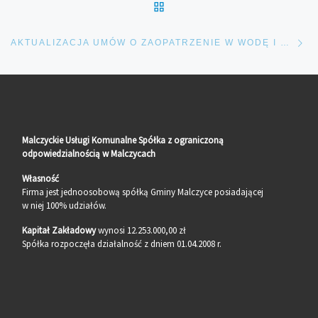
POWRÓT DO LISTY POS
Na
AKTUALIZACJA UMÓW O ZAOPATRZENIE W WODĘ I ODPROWADZANIE ŚCIEKÓW
Malczyckie Usługi Komunalne Spółka z ograniczoną
odpowiedzialnością w Malczycach
Własność
Firma jest jednoosobową spółką Gminy Malczyce posiadającej
w niej 100% udziałów.
Kapitał Zakładowy
wynosi 12.253.000,00 zł
Spółka rozpoczęła działalność z dniem 01.04.2008 r.