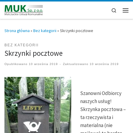
Przejdź do treści
Search
Men
Strona główna
»
Bez kategorii
»
Skrzynki pocztowe
BEZ KATEGORII
Skrzynki pocztowe
Opublikowano
10 września 2019
-
Zaktualizowano
10 września 2019
Szanowni Odbiorcy
naszych usług!
Skrzynka pocztowa –
ta rzeczywista i
materialna (nie