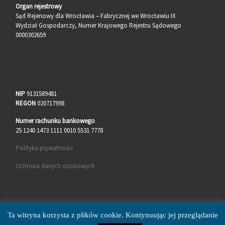
Organ rejestrowy
Sąd Rejenowy dla Wrocławia – Fabrycznej we Wrocławiu IX
Wydział Gospodarczy, Numer Krajowego Rejestru Sądowego
0000302659
NIP
9131589481
REGON
020717998
Numer rachunku bankowego
25 1240 1473 1111 0010 5531 7778
Polityka prywatności
Ochrona danych osobowych
Ta witryna korzysta z plików cookie. Kontynuując jej przeglądanie