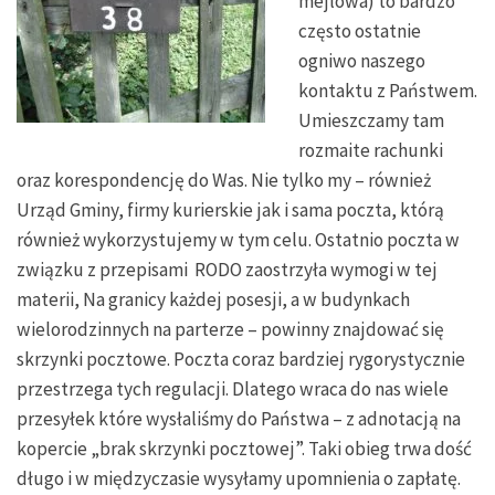
mejlowa) to bardzo
często ostatnie
ogniwo naszego
kontaktu z Państwem.
Umieszczamy tam
rozmaite rachunki
oraz korespondencję do Was. Nie tylko my – również
Urząd Gminy, firmy kurierskie jak i sama poczta, którą
również wykorzystujemy w tym celu. Ostatnio poczta w
związku z przepisami RODO zaostrzyła wymogi w tej
materii, Na granicy każdej posesji, a w budynkach
wielorodzinnych na parterze – powinny znajdować się
skrzynki pocztowe. Poczta coraz bardziej rygorystycznie
przestrzega tych regulacji. Dlatego wraca do nas wiele
przesyłek które wysłaliśmy do Państwa – z adnotacją na
kopercie „brak skrzynki pocztowej”. Taki obieg trwa dość
długo i w międzyczasie wysyłamy upomnienia o zapłatę.