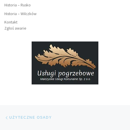
Historia – Rusko
Historia – Wilczków
Kontakt
Zgłoś awarie
Nawigacja wpisu
Poprzedni wpis
UŻYTECZNE OSADY