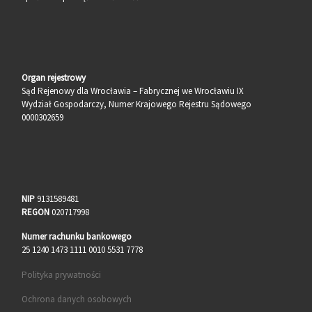
Organ rejestrowy
Sąd Rejenowy dla Wrocławia – Fabrycznej we Wrocławiu IX
Wydział Gospodarczy, Numer Krajowego Rejestru Sądowego
0000302659
NIP
9131589481
REGON
020717998
Numer rachunku bankowego
25 1240 1473 1111 0010 5531 7778
Polityka prywatności
Ochrona danych osobowych