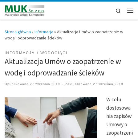
Przejdź do treści
Search
Men
Strona główna
»
Informacja
»
Aktualizacja Umów o zaopatrzenie w
wodę i odprowadzanie ścieków
INFORMACJA
WODOCIĄGI
Aktualizacja Umów o zaopatrzenie w
wodę i odprowadzanie ścieków
Opublikowano
27 września 2019
-
Zaktualizowano
27 września 2019
W celu
dostosowa
nia zapisów
Umowy o
zaopatrzeni