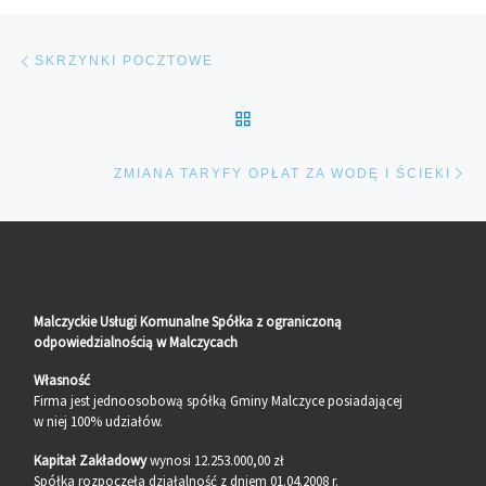
Nawigacja wpisu
Poprzedni wpis
SKRZYNKI POCZTOWE
POWRÓT DO LISTY POS
Na
ZMIANA TARYFY OPŁAT ZA WODĘ I ŚCIEKI
Malczyckie Usługi Komunalne Spółka z ograniczoną
odpowiedzialnością w Malczycach
Własność
Firma jest jednoosobową spółką Gminy Malczyce posiadającej
w niej 100% udziałów.
Kapitał Zakładowy
wynosi 12.253.000,00 zł
Spółka rozpoczęła działalność z dniem 01.04.2008 r.