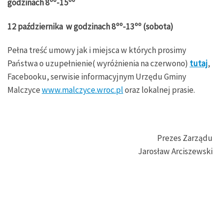
godzinach 8
ºº
-15
ºº
12 października w godzinach 8
ºº
-13
ºº
(sobota)
Pełna treść umowy jak i miejsca w których prosimy
Państwa o uzupełnienie( wyróżnienia na czerwono)
tutaj
,
Facebooku, serwisie informacyjnym Urzędu Gminy
Malczyce
www.malczyce.wroc.pl
oraz lokalnej prasie.
Prezes Zarządu
Jarosław Arciszewski