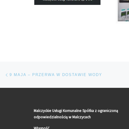
Nawigacja wpisu
Poprzedni wpis
9 MAJA – PRZERWA W DOSTAWIE WODY
Malczyckie Usługi Komunalne Spółka z ograniczoną
odpowiedzialnością w Malczycach
Własność