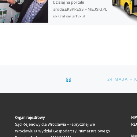
Dzisiaj na portalu
sroda.EKSPRESS – MIEJSKI.PL
ukazał się artykuł
przybliżający mieszkańcom
jedno z zadań realizowanych
w ramach projektu
inwestycyjnego pn. ”
Poprawa […]
POWRÓT DO LISTY POS
Organ rejestrowy
NIP
Sąd Rejenowy dla Wrocławia – Fabrycznej we
RE
Wrocławiu IX Wydział Gospodarczy, Numer Krajowego
Nu