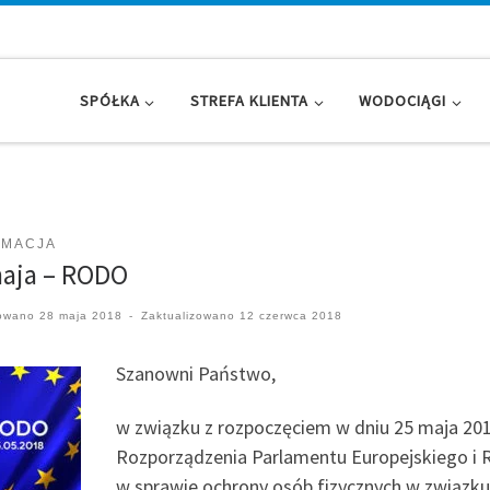
SPÓŁKA
STREFA KLIENTA
WODOCIĄGI
RMACJA
maja – RODO
kowano
28 maja 2018
-
Zaktualizowano
12 czerwca 2018
Szanowni Państwo,
w związku z rozpoczęciem w dniu 25 maja 201
Rozporządzenia Parlamentu Europejskiego i Ra
w sprawie ochrony osób fizycznych w związk